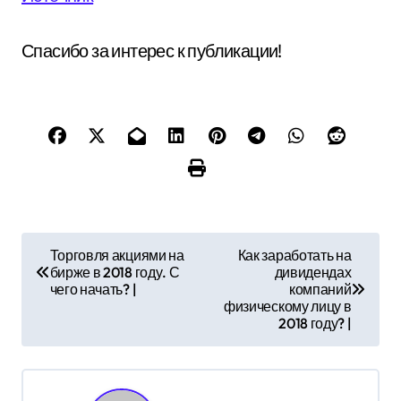
Спасибо за интерес к публикации!
Н
Торговля акциями на
Как заработать на
бирже в 2018 году. С
дивидендах
а
чего начать? |
компаний
физическому лицу в
в
2018 году? |
и
г