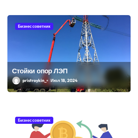
я
м
Бизнес советник
Стойки опор ЛЭП
pristroykin_
Июл 18, 2024
Бизнес советник