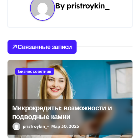
By
pristroykin_
а
ц
и
Связанные записи
я
п
Бизнес советник
о
з
а
Микрокредиты: возможности и
п
подводные камни
и
pristroykin_
Мар 30, 2025
с