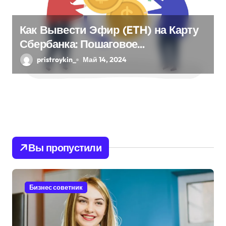
Как Вывести Эфир (ETH) на Карту
Сбербанка: Пошаговое
Руководство
pristroykin_
Май 14, 2024
Вы пропустили
Бизнес советник