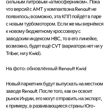
сильным литровым «атмосферником». Пока
что версий с AMT у компактвэна Renault не
появилось; возможно, эта КПП пойдёт в паре
с новым турбомотором. Если же мы вернёмся
к новому бюджетному кроссоверу с
заводским индексом HBC, то в его линейке,
возможно, будет ещё CVT (вариатора нет ни у
Triber, ни у Kwid).
На фото: обновлённый Renault Kwid
Новый паркетник будут выпускать на местном
заводе Renault. После того, как он освоит
рынок Индии, его могут отправить на экспорт,
к примеру, в развивающиеся страны Юго-