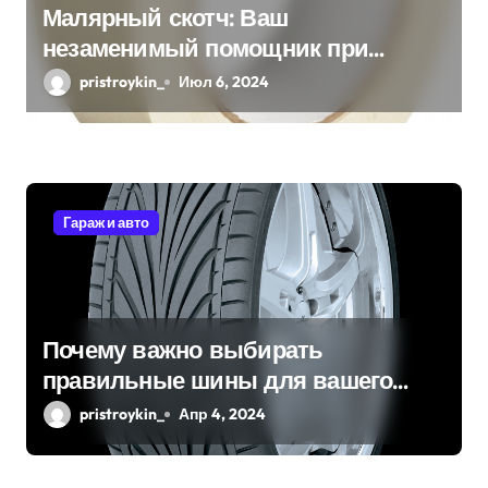
Малярный скотч: Ваш
незаменимый помощник при
ремонтных работах
pristroykin_
Июл 6, 2024
Гараж и авто
Почему важно выбирать
правильные шины для вашего
автомобиля?
pristroykin_
Апр 4, 2024