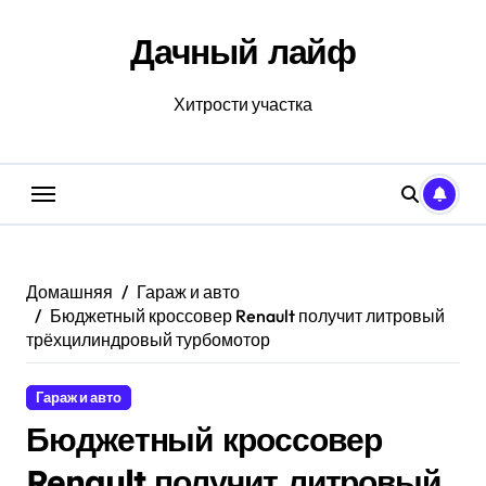
Перейти
к
Дачный лайф
содержанию
Хитрости участка
Домашняя
Гараж и авто
Бюджетный кроссовер Renault получит литровый
трёхцилиндровый турбомотор
Гараж и авто
Бюджетный кроссовер
Renault получит литровый