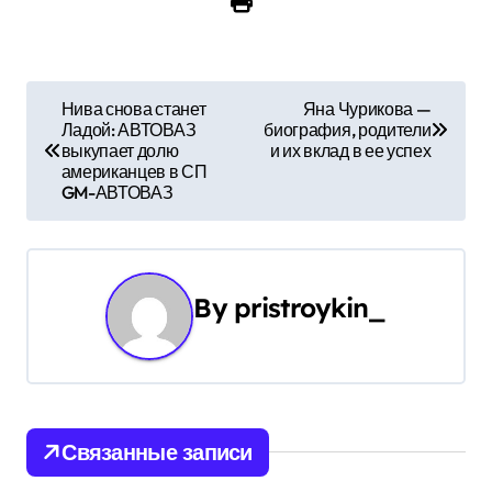
Н
Нива снова станет
Яна Чурикова —
Ладой: АВТОВАЗ
биография, родители
а
выкупает долю
и их вклад в ее успех
американцев в СП
в
GM-АВТОВАЗ
и
г
By
pristroykin_
а
ц
и
Связанные записи
я