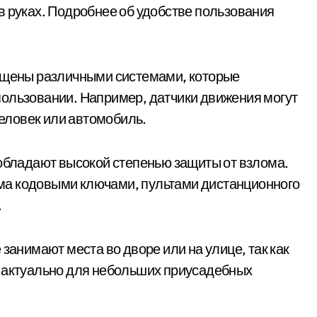
в руках. Подробнее об удобстве пользования
нащены различными системами, которые
пользовании. Например, датчики движения могут
человек или автомобиль.
 обладают высокой степенью защиты от взлома.
ма кодовыми ключами, пультами дистанционного
.
занимают места во дворе или на улице, так как
о актуально для небольших приусадебных