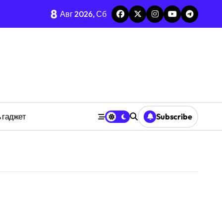
тых системах
8
Авг 2026, Сб
изадачности
ве
 гаджет
Subscribe
анстве
ности индивидуума
ве