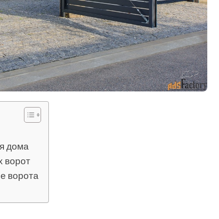
я дома
х ворот
ие ворота