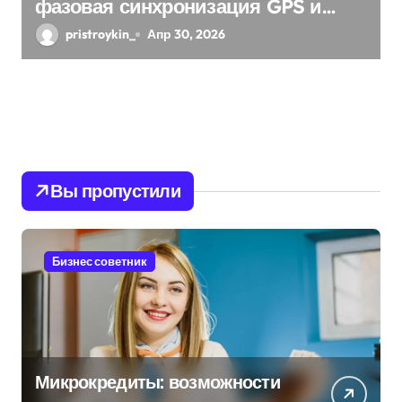
фазовая синхронизация GPS и
памяти
pristroykin_
Апр 30, 2026
Вы пропустили
Бизнес советник
Микрокредиты: возможности