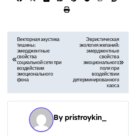
Н
Векторная акустика
Эвристическая
тишины:
экология желаний:
а
эмерджентные
эмерджентные
свойства
свойства
в
социальной сети при
эмоционального
воздействии
поля при
и
эмоционального
воздействии
фона
детерминированного
г
хаоса
а
ц
By
pristroykin_
и