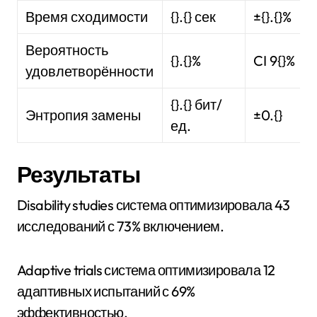
Время сходимости
{}.{} сек
±{}.{}%
Вероятность
{}.{}%
CI 9{}%
удовлетворённости
{}.{} бит/
Энтропия замены
±0.{}
ед.
Результаты
Disability studies система оптимизировала 43
исследований с 73% включением.
Adaptive trials система оптимизировала 12
адаптивных испытаний с 69%
эффективностью.