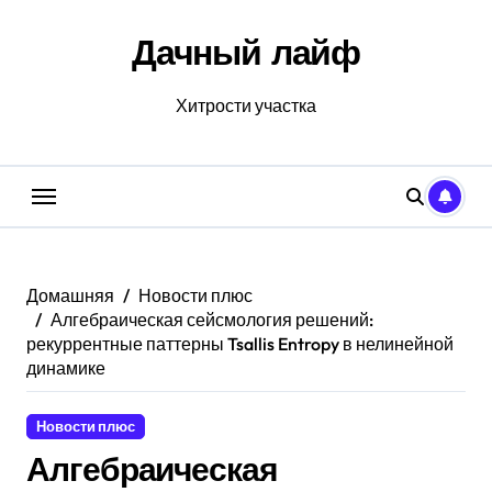
Перейти
к
Дачный лайф
содержанию
Хитрости участка
Домашняя
Новости плюс
Алгебраическая сейсмология решений:
рекуррентные паттерны Tsallis Entropy в нелинейной
динамике
Новости плюс
Алгебраическая