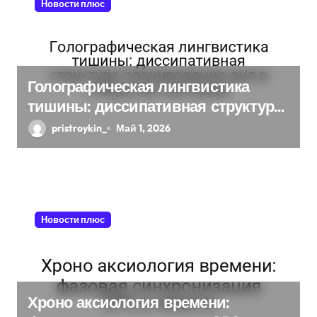
Новости плюс
Голографическая лингвистика
тишины: диссипативная структура
планирования дня в открытых
pristroykin_
Май 1, 2026
системах
Новости плюс
Хроно аксиология времени: