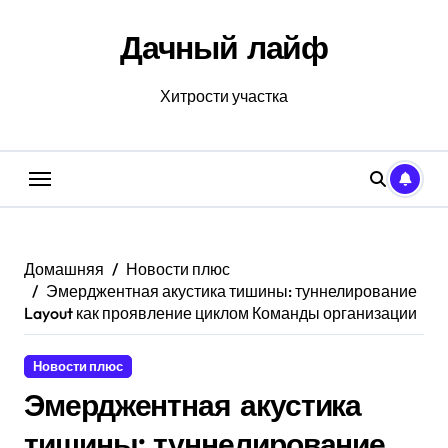
Перейти
к
Дачный лайф
содержанию
Хитрости участка
Домашняя
Новости плюс
Эмерджентная акустика тишины: туннелирование
Layout как проявление циклом Команды организации
Новости плюс
Эмерджентная акустика
тишины: туннелирование