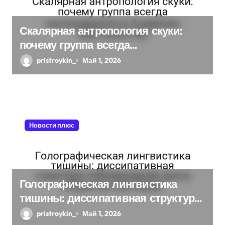
п
и
Скалярная антропология скуки:
с
почему группа всегда
хаотизируется в 4-мерном
я
pristroykin_
Май 1, 2026
пространстве
м
Новости плюс
Голографическая лингвистика
тишины: диссипативная структура
планирования дня в открытых
pristroykin_
Май 1, 2026