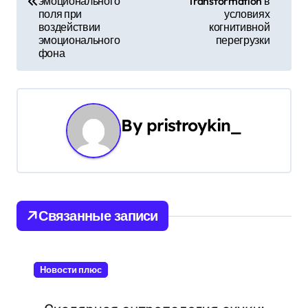
в
эмоционального
Transformation в
поля при
условиях
и
воздействии
когнитивной
эмоционального
перегрузки
г
фона
а
ц
By
pristroykin_
и
я
п
Связанные записи
о
з
Новости плюс
а