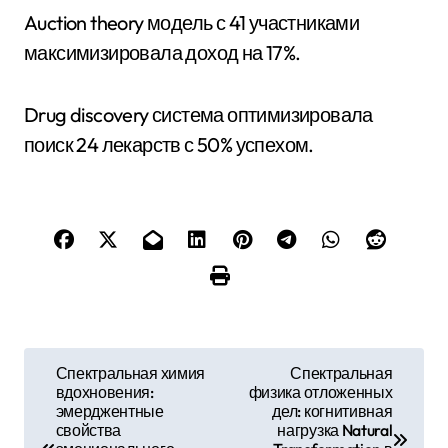
Auction theory модель с 41 участниками
максимизировала доход на 17%.
Drug discovery система оптимизировала
поиск 24 лекарств с 50% успехом.
Н
Спектральная химия
Спектральная
вдохновения:
физика отложенных
а
эмерджентные
дел: когнитивная
свойства
нагрузка Natural